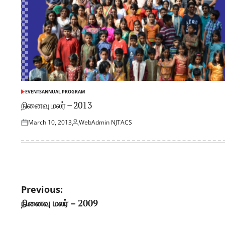
EVENTS
ANNUAL PROGRAM
நினைவு மலர் – 2013
March 10, 2013
WebAdmin NJTACS
Posted
பதிப்பு
on
Post
Previous:
நினைவு மலர் – 2009
navigation