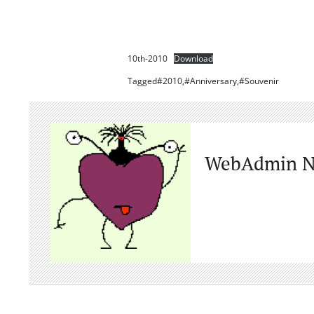
10th-2010
Download
Tagged
#2010
,
#Anniversary
,
#Souvenir
WebAdmin N