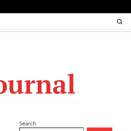
ournal
Search