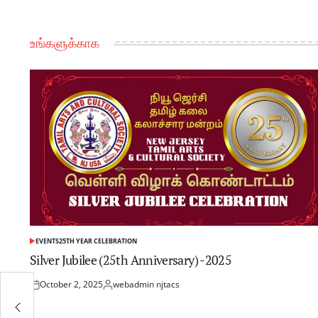
உங்களுக்காக
EVENTS
25TH YEAR CELEBRATION
Silver Jubilee (25th Anniversary) -2025
October 2, 2025
webadmin njtacs
தினம்
Posted
by